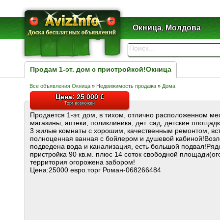
Окница, Молдова
Продам 1-эт. дом с пристройкой!Окница
Все объявления Окница
»
Недвижимость продажа
»
Дома
Цена: 25 000 €
Торг возможен
Продается 1-эт. дом, в тихом, отлично расположенном ме
магазины, аптеки, поликлиника, дет. сад, детские площадк
3 жилые комнаты с хорошим, качественным ремонтом, вст
полноценная ванная с бойлером и душевой кабиной!Возл
подведена вода и канализация, есть большой подвал!Ряд
пристройка 90 кв.м. плюс 14 соток свободной площади(ого
территория огорожена забором!
Цена:25000 евро.торг Роман-068266484