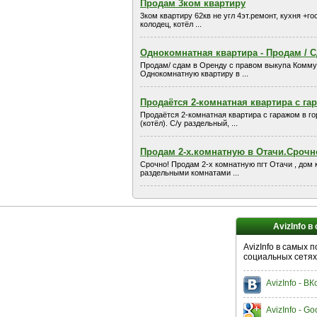
Продам 3ком квартиру
3ком квартиру 62кв не угл 4эт.ремонт, кухня +г
колодец, котёл ...
Однокомнатная квартира - Продам / 
Продам/ сдам в Оренду с правом выкупа Комму
Однокомнатную квартиру в ...
Продаётся 2-комнатная квартира с га
Продаётся 2-комнатная квартира с гаражом в г
(котёл). С/у раздельный, ...
Продам 2-х.комнатную в Отачи.Срочн
Срочно! Продам 2-х комнатную пгт Отачи , дом 
раздельными комнатами ...
AvizInfo в
AvizInfo в самых 
социальных сетях
AvizInfo - В
AvizInfo - Go