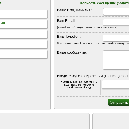
я
Написать сообщение (задать
Ваше Имя, Фамилия:
Ваш E-mail:
ния
(e-mail не публикуется на страницах сайта)
Ваш Телефон:
Заполните поля Е-мэйл и телефон, чтобы автор им
Ваше сообщение:
Введите код с изображения (только цифры 
Нажмите кнопку "Обновить
код" пока не получите
разборчивый код