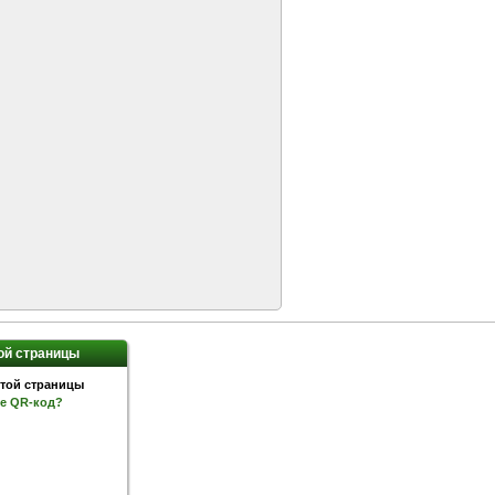
ой страницы
ое QR-код?