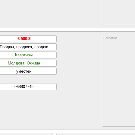
Реклама:
6 500 $
Продам, продажа, продаю
Квартиры
Молдова
,
Окница
уместен
068807749