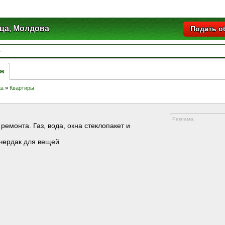
ца, Молдова
Подать о
аж
жа
»
Квартиры
Реклама:
ремонта. Газ, вода, окна стеклопакет и
 чердак для вещей