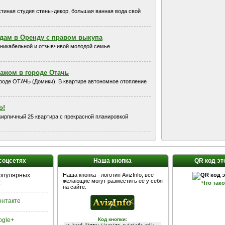
остиная студия стены-декор, большая ванная вода свой
Сдам в Оренду с правом выкупа
никабельной и отзывчивой молодой семье
ражом в городе Отачь
ороде ОТАЧЬ (Домики). В квартире автономное отопление
о!
кирпичный 25 квартира с прекрасной планировкой
 соцсетях
Наша кнопка
QR код эт
популярных
Наша кнопка - логотип AvizInfo, все
желающие могут разместить её у себя
:
Что так
на сайте.
Контакте
:
ogle+
Код кнопки