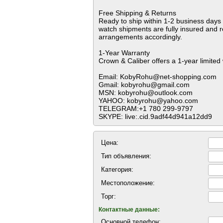
Free Shipping & Returns
Ready to ship within 1-2 business days 
watch shipments are fully insured and 
arrangements accordingly.
1-Year Warranty
Crown & Caliber offers a 1-year limited 
Email: KobyRohu@net-shopping.com
Gmail: kobyrohu@gmail.com
MSN: kobyrohu@outlook.com
YAHOO: kobyrohu@yahoo.com
TELEGRAM:+1 780 299-9797
SKYPE: live:.cid.9adf44d941a12dd9
Цена:
Тип объявления:
Категория:
Местоположение:
Торг:
Контактные данные:
Основной телефон: