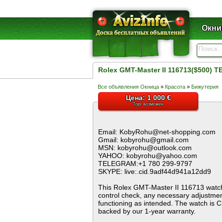
Окни
Rolex GMT-Master II 116713($500) 
Все объявления Окница
»
Красота
»
Бижутерия
Цена: 1 000 €
Торг возможен
Email: KobyRohu@net-shopping.com
Gmail: kobyrohu@gmail.com
MSN: kobyrohu@outlook.com
YAHOO: kobyrohu@yahoo.com
TELEGRAM:+1 780 299-9797
SKYPE: live:.cid.9adf44d941a12dd9
This Rolex GMT-Master II 116713 watch i
control check, any necessary adjustmen
functioning as intended. The watch is 
backed by our 1-year warranty.