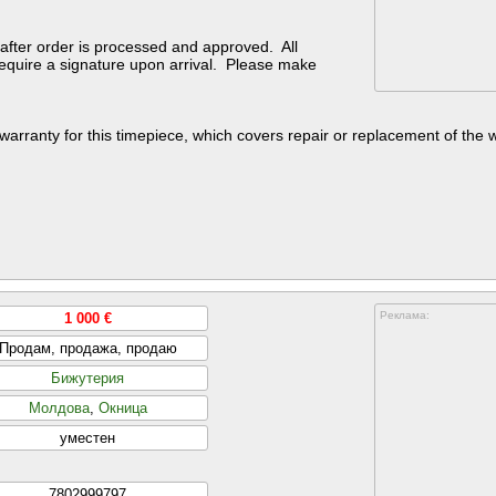
after order is processed and approved. All
require a signature upon arrival. Please make
warranty for this timepiece, which covers repair or replacement of the wa
Реклама:
1 000 €
Продам, продажа, продаю
Бижутерия
Молдова
,
Окница
уместен
7802999797