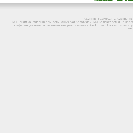
Администрация сайта AvizInfo.m
Мы ценим конфиденциальность наших пользователей. Мы не передаем и не прода
конфиденциальности сайтов на которые ссылается AvizInfo.md. На некоторых стр
ко