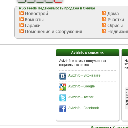
RSS Feeds Недвижимость продажа в Окнице
Новострой
Дома
Комнаты
Участки
Гаражи
Офисы
Помещения и Сооружения
Недвижим
AvizInfo в соцсетях
AvizInfo в самых популярных
На
же
социальных сетях:
на
AvizInfo - ВКонтакте
AvizInfo - Google+
AvizInfo - Twitter
AvizInfo - Facebook
•
Домашняя
Карта са