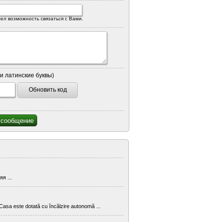
ел возможность связаться с Вами.
и латинские буквы)
Обновить код
я ...
. Casa este dotată cu încălzire autonomă ...