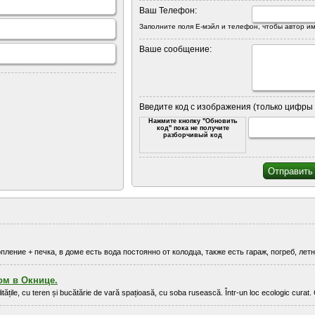
Ваш Телефон:
Заполните поля Е-мэйл и телефон, чтобы автор им
Ваше сообщение:
Введите код с изображения (только цифры 
Нажмите кнопку "Обновить
код" пока не получите
разборчивый код
ение + печка, в доме есть вода постоянно от колодца, также есть гараж, погреб, летня
дом в Окнице.
litățile, cu teren și bucătărie de vară spațioasă, cu soba rusească. Într-un loc ecologic curat