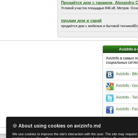
Продаётся дом с гаражом, Alexandru C
Угловой участок площадью 846 кВ. Метров. Основ
продам дом и сарай
продаётся дом с мебелью и бытовой техникойЕс
AvizInfo в
AvizInfo в самых 
социальных сетях
AvizInfo - В
AvizInfo - Go
AvizInfo - Twi
AvizInfo - F
🍪 About using cookies on avizinfo.md
We use cookies to improve the site's interaction with the user. The site may request y