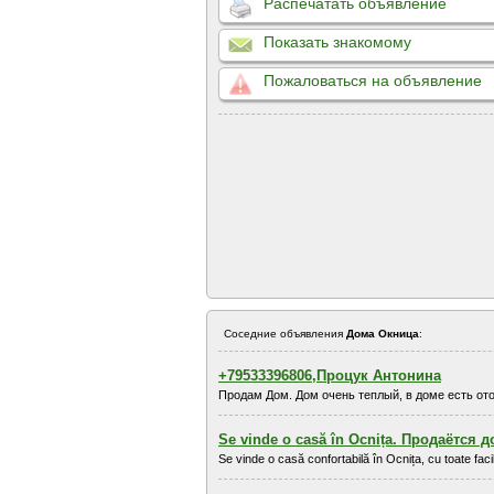
Распечатать объявление
Показать знакомому
Пожаловаться на объявление
Соседние объявления
Дома Окница
:
+79533396806,Процук Антонина
Продам Дом. Дом очень теплый, в доме есть отопл
Se vinde o casă în Ocnița. Продаётся 
Se vinde o casă confortabilă în Ocnița, cu toate faci