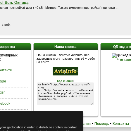
el Bun, Окница
ная постройка( дом ) 40 кВ . Метров. Так же имеется пристройка( причепа) ...
ть всё.
 соцсетях
Наша кнопка
QR код эт
популярных
Наша кнопка - логотип AvizInfo, все
желающие могут разместить её у себя
:
Что так
на сайте.
Контакте
:
ogle+
Код кнопки
tter
acebook
•
•
•
•
Домашняя
Карта сайта
Условия использования
Помощь
Контакты
our geolocation in order to distribute content in certain