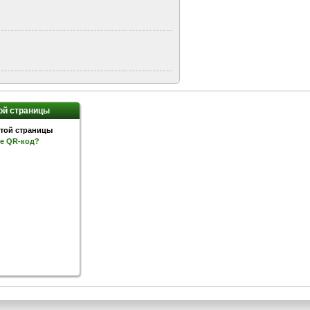
ой страницы
ое QR-код?