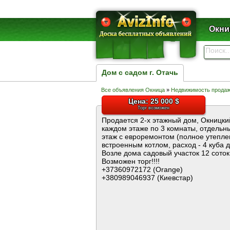
Окни
Дом с садом г. Отачь
Все объявления Окница
»
Недвижимость прода
Цена: 25 000 $
Торг возможен
Продается 2-х этажный дом, Окницкий 
каждом этаже по 3 комнаты, отдельны
этаж с евроремонтом (полное утепле
встроенным котлом, расход - 4 куба д
Возле дома садовый участок 12 соток
Возможен торг!!!!
+37360972172 (Orange)
+380989046937 (Киевстар)