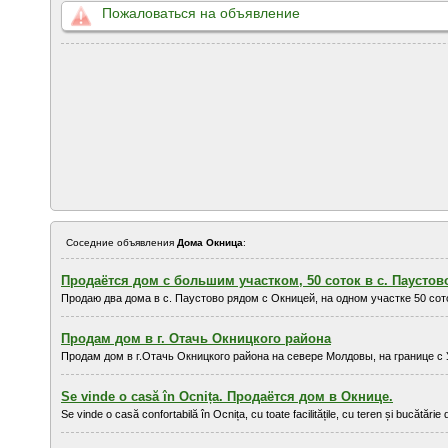
Пожаловаться на объявление
Соседние объявления
Дома Окница
:
Продаётся дом с большим участком, 50 соток в с. Паустов
Продаю два дома в с. Паустово рядом с Окницей, на одном участке 50 соток
Продам дом в г. Отачь Окницкого района
Продам дом в г.Отачь Окницкого района на севере Молдовы, на границе с У
Se vinde o casă în Ocnița. Продаётся дом в Окнице.
Se vinde o casă confortabilă în Ocnița, cu toate facilitățile, cu teren și bucătăr